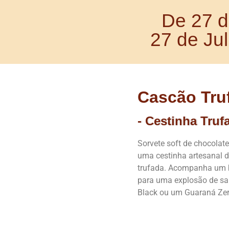
De 27 d
27 de Ju
Cascão Tru
- Cestinha Truf
Sorvete soft de chocolat
uma cestinha artesanal 
trufada. Acompanha um b
para uma explosão de sa
Black ou um Guaraná Zer