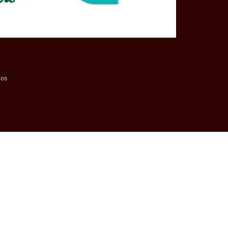
dos
.